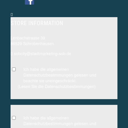
STORE INFORMATION
Lenbachstrasse 39
86529 Schrobenhausen
sobcity@stadtmarketing-sob.de
Ich habe die allgemeinen
Datenschutzbestimmungen gelesen und
beachte sie uneingeschränkt.
(Lesen Sie die Datenschutzbestimmungen)
Ich habe die allgemeinen
Datenschutzbestimmungen gelesen und