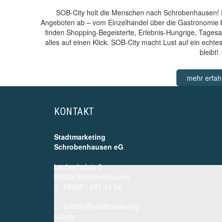
SOB-City holt die Menschen nach Schrobenhausen! D
Angeboten ab – vom Einzelhandel über die Gastronomie bi
finden Shopping-Begeisterte, Erlebnis-Hungrige, Tages
alles auf einen Klick. SOB-City macht Lust auf ein echt
bleibt!
mehr erfah
KONTAKT
Stadtmarketing
Schrobenhausen eG
Lenbachplatz 5
86529 Schrobenhausen
08252 - 881 44 94
sobcity@stadtmarketing-
sob.de