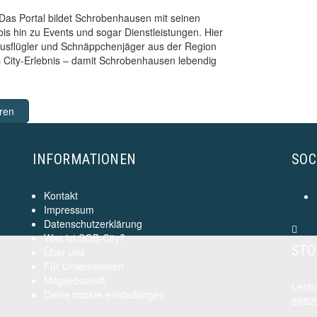
as Portal bildet Schrobenhausen mit seinen
s hin zu Events und sogar Dienstleistungen. Hier
ausflügler und Schnäppchenjäger aus der Region
es City-Erlebnis – damit Schrobenhausen lebendig
ren
INFORMATIONEN
SOC
Kontakt
Impressum
Datenschutzerklärung
Was ist SOB-City?
STO
Über uns
Für Unternehmen
Mitgliedschaft
Lenba
Deine cookie-einstellungen
8652