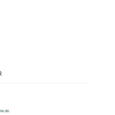
R
ine.de